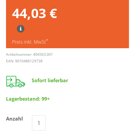
44,03 €
*
Preis inkl. MwSt
Artikelnummer: 404563.001
EAN: 9010486129738
Sofort lieferbar
Lagerbestand:
99+
Anzahl