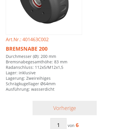
Art.Nr.: 401463C002
BREMSNABE 200
Durchmesser (Ø): 200 mm
Bremsnabegesamthöhe: 83 mm
Radanschluss: 112x5/M12x1,5
Lager: inklusive
Lagerung: Zweireihiges
Schrägkugellager Ø64mm
Ausführung: wasserdicht
Vorherige
6
von