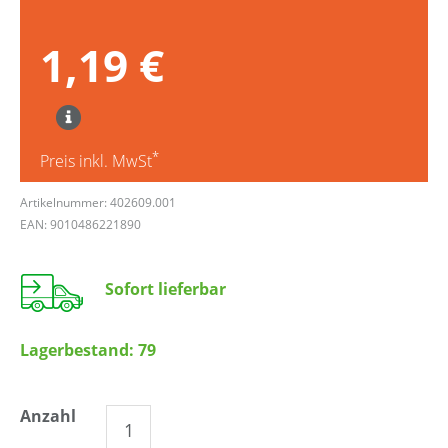
1,19 €
*
Preis inkl. MwSt
Artikelnummer: 402609.001
EAN: 9010486221890
Sofort lieferbar
Lagerbestand:
79
Anzahl