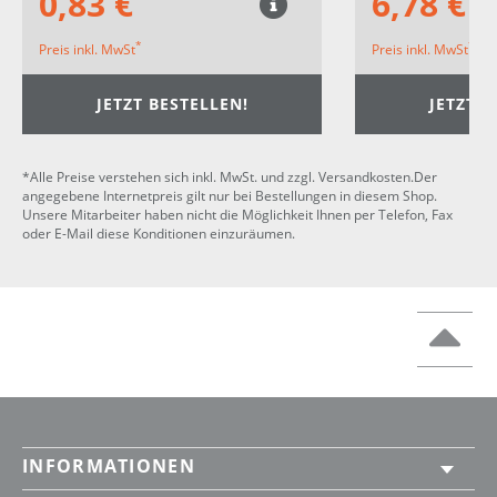
0,83 €
6,78 €
*
*
Preis inkl. MwSt
Preis inkl. MwSt
JETZT BESTELLEN!
JETZT B
*Alle Preise verstehen sich inkl. MwSt. und zzgl. Versandkosten.Der
angegebene Internetpreis gilt nur bei Bestellungen in diesem Shop.
Unsere Mitarbeiter haben nicht die Möglichkeit Ihnen per Telefon, Fax
oder E-Mail diese Konditionen einzuräumen.
INFORMATIONEN