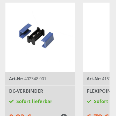
Art-Nr:
402348.001
Art-Nr:
415769
DC-VERBINDER
FLEXIPOINT 
Sofort lieferbar
Sofort li