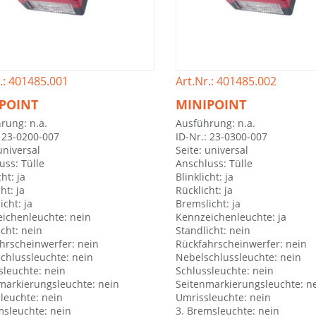
.: 401485.001
Art.Nr.: 401485.002
POINT
MINIPOINT
rung: n.a.
Ausführung: n.a.
: 23-0200-007
ID-Nr.: 23-0300-007
universal
Seite: universal
uss: Tülle
Anschluss: Tülle
cht: ja
Blinklicht: ja
ht: ja
Rücklicht: ja
cht: ja
Bremslicht: ja
ichenleuchte: nein
Kennzeichenleuchte: ja
icht: nein
Standlicht: nein
hrscheinwerfer: nein
Rückfahrscheinwerfer: nein
chlussleuchte: nein
Nebelschlussleuchte: nein
sleuchte: nein
Schlussleuchte: nein
markierungsleuchte: nein
Seitenmarkierungsleuchte: n
leuchte: nein
Umrissleuchte: nein
msleuchte: nein
3. Bremsleuchte: nein