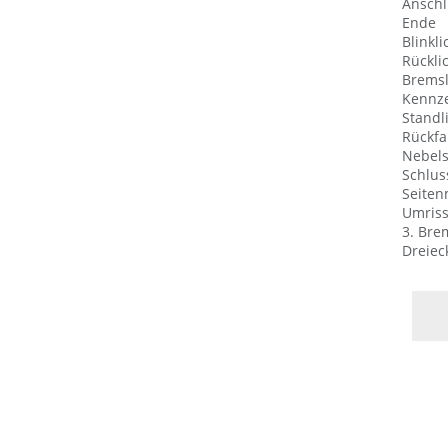
Anschl
Ende
Blinkli
Rückli
Bremsl
Kennze
Standli
Rückfa
Nebels
Schlus
Seiten
Umriss
3. Bre
Dreiec