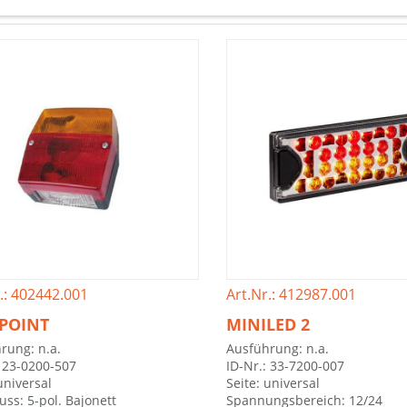
.: 402442.001
Art.Nr.: 412987.001
POINT
MINILED 2
rung: n.a.
Ausführung: n.a.
: 23-0200-507
ID-Nr.: 33-7200-007
universal
Seite: universal
uss: 5-pol. Bajonett
Spannungsbereich: 12/24