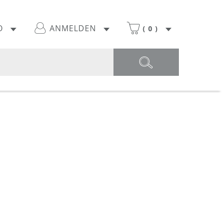
O
ANMELDEN
(
0
)