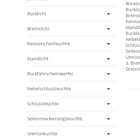
Blinkli
Rücklic
Rücklicht
Bremsli
Kennze
Standl
Bremslicht
Rückfa
Nebels
Kennzeichenleuchte
Schlus
Seiten
Umriss
Standlicht
3. Bre
Dreiec
Rückfahrscheinwerfer
Nebelschlussleuchte
Schlussleuchte
Seitenmarkierungsleuchte
Umrissleuchte