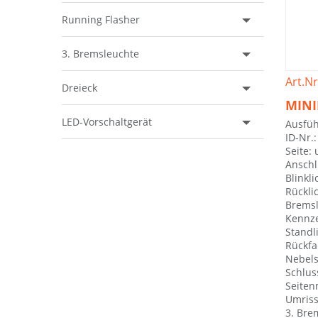
Running Flasher
3. Bremsleuchte
Art.Nr
Dreieck
MINI
LED-Vorschaltgerät
Ausfüh
ID-Nr.
Seite: 
Anschl
Blinkli
Rücklic
Bremsli
Kennze
Standl
Rückfa
Nebels
Schlus
Seiten
Umriss
3. Bre