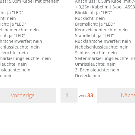
uss: 5,00m Kabel mit offenem
Anschluss: 0,50m Kabel mit 7
+ 0,25m Kabel mit 3-pol. ASS3
cht: ja "LED"
Blinklicht: ja "LED"
cht: nein
Rücklicht: nein
icht: ja "LED"
Bremslicht: ja "LED"
ichenleuchte: nein
Kennzeichenleuchte: nein
cht: ja "LED"
Standlicht: ja "LED"
hrscheinwerfer: nein
Rückfahrscheinwerfer: nein
chlussleuchte: nein
Nebelschlussleuchte: nein
sleuchte: nein
Schlussleuchte: nein
markierungsleuchte: nein
Seitenmarkierungsleuchte: n
leuchte: nein
Umrissleuchte: nein
msleuchte: nein
3. Bremsleuchte: nein
k: nein
Dreieck: nein
Vorherige
33
Näch
von