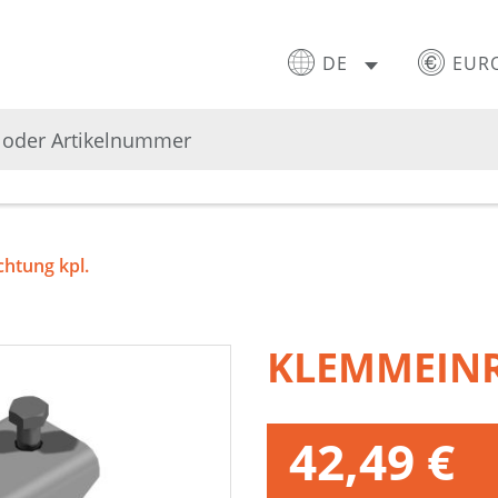
DE
EUR
htung kpl.
KLEMMEINR
42,49 €