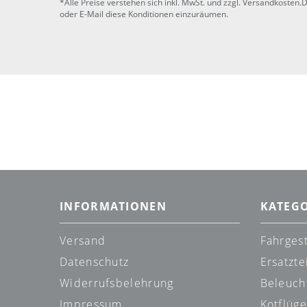
*Alle Preise verstehen sich inkl. MwSt. und zzgl. Versandkosten.
oder E-Mail diese Konditionen einzuräumen.
INFORMATIONEN
KATEG
Versand
Fahrgest
Datenschutz
Ersatzte
Widerrufsbelehrung
Beleuch
Impressum
Kotflüge