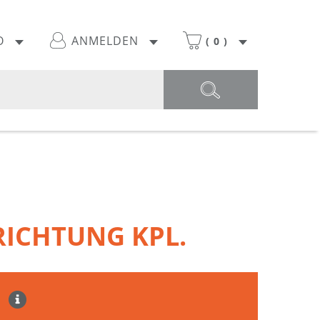
O
ANMELDEN
(
0
)
ICHTUNG KPL.