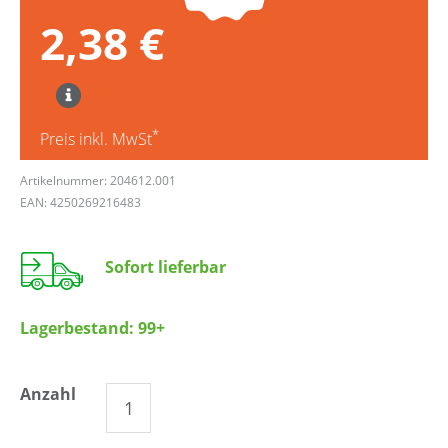
2,38 €
*
Preis inkl. MwSt
Artikelnummer: 204612.001
EAN: 4250269216483
Sofort lieferbar
Lagerbestand:
99+
Anzahl