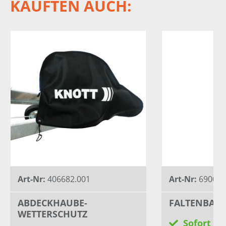
KAUFTEN AUCH:
Art-Nr:
406682.001
Art-Nr:
690046
ABDECKHAUBE-
FALTENBAL
WETTERSCHUTZ
Sofort li