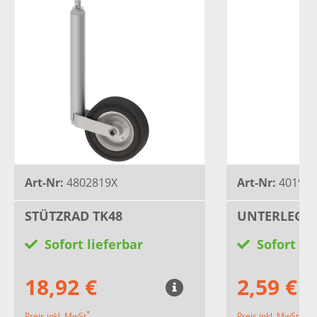
Art-Nr:
4802819X
Art-Nr:
401953
STÜTZRAD TK48
UNTERLEGKE
Sofort lieferbar
Sofort li
18,92 €
2,59 €
*
*
Preis inkl. MwSt
Preis inkl. MwSt