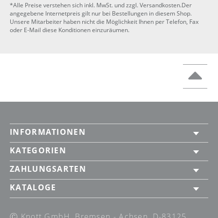
*Alle Preise verstehen sich inkl. MwSt. und zzgl. Versandkosten.Der
angegebene Internetpreis gilt nur bei Bestellungen in diesem Shop.
Unsere Mitarbeiter haben nicht die Möglichkeit Ihnen per Telefon, Fax
oder E-Mail diese Konditionen einzuräumen.
INFORMATIONEN
KATEGORIEN
ZAHLUNGSARTEN
KATALOGE
Ⓒ Knott GmbH, Bremsen - Achsen, D-83125