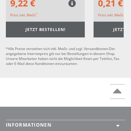
9,22 €
0,21 €
*
*
Preis inkl. MwSt
Preis inkl. MwSt
JETZT BESTELLEN!
JETZT B
*Alle Preise verstehen sich inkl. MwSt. und zzgl. Versandkosten.Der
angegebene Internetpreis gilt nur bei Bestellungen in diesem Shop.
Unsere Mitarbeiter haben nicht die Möglichkeit Ihnen per Telefon, Fax
oder E-Mail diese Konditionen einzuräumen.
INFORMATIONEN