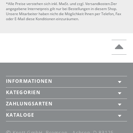
*Alle Preise verstehen sich inkl. MwSt. und zzgl. Versandkosten.Der
angegebene Internetpreis gilt nur bei Bestellungen in diesem Shop.
Unsere Mitarbeiter haben nicht die Möglichkeit Ihnen per Telefon, Fax
oder E-Mail diese Konditionen einzuräumen.
INFORMATIONEN
KATEGORIEN
ZAHLUNGSARTEN
KATALOGE
Ⓒ Knott GmbH, Bremsen - Achsen, D-83125