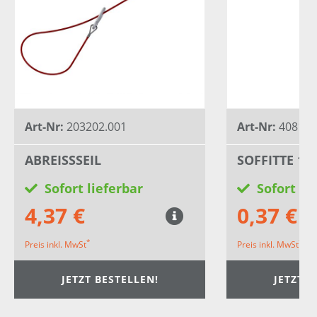
Art-Nr:
203202.001
Art-Nr:
408177
ABREISSSEIL
SOFFITTE 12 
Sofort lieferbar
Sofort li
4,37 €
0,37 €
*
*
Preis inkl. MwSt
Preis inkl. MwSt
JETZT BESTELLEN!
JETZT B