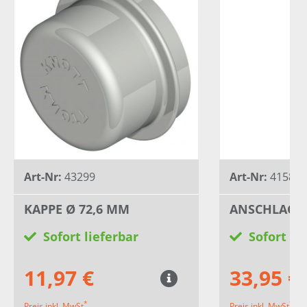
Art-Nr:
43299
Art-Nr:
41584
KAPPE Ø 72,6 MM
ANSCHLAGS
Sofort lieferbar
Sofort li
11,97 €
33,95 €
*
*
Preis inkl. MwSt
Preis inkl. MwSt